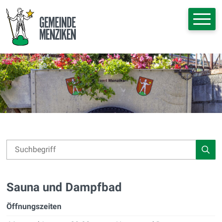
Navigieren in Menziken
Schnellnavigation
Hauptna
Suche
Suchbegriff
Such
Sauna und Dampfbad
Öffnungszeiten