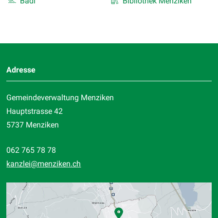
Badi
Bibliothek Menziken
Footer
Adresse
Gemeindeverwaltung Menziken
Hauptstrasse 42
5737 Menziken
062 765 78 78
kanzlei
@menziken.ch
Standort