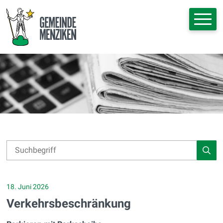
Navigieren in Menziken
Schnellnavigation
Hauptna
Suche
Suchbegriff
Such
18. Juni 2026
Verkehrsbeschränkung