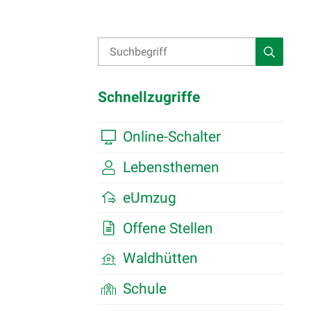
Suche
Suchbegriff
Suche st
Schnellzugriffe
Online-Schalter
Lebensthemen
eUmzug
Offene Stellen
Waldhütten
Schule