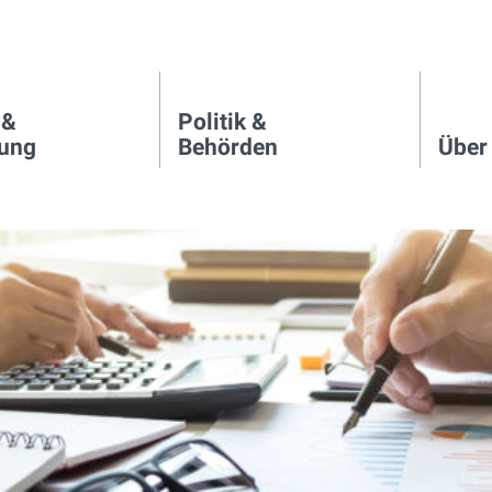
 &
Politik &
igation
tung
Behörden
Über