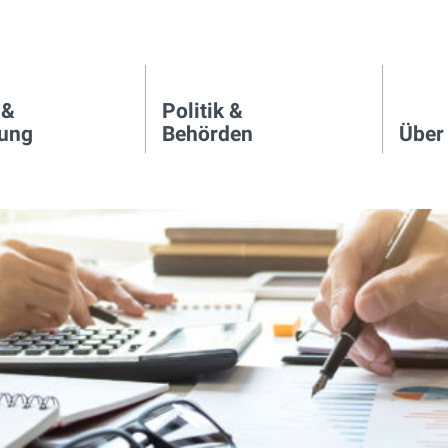
 &
Politik &
igation
tung
Behörden
Über