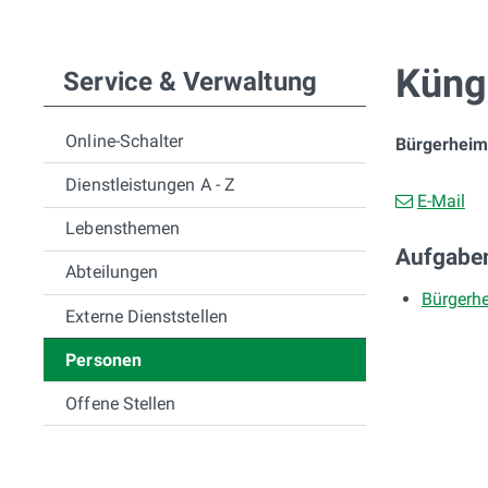
Subnavigation
Küng,
Service & Verwaltung
Online-Schalter
Bürgerheiml
Dienstleistungen A - Z
E-Mail
Lebensthemen
Aufgabe
Abteilungen
Bürgerh
Externe Dienststellen
Personen
Offene Stellen