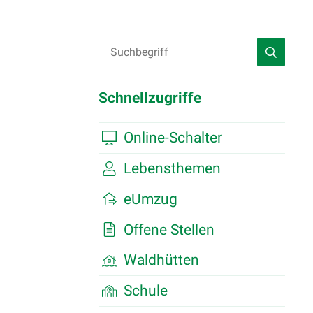
Suche
Suchbegriff
Suche st
Schnellzugriffe
Online-Schalter
Lebensthemen
eUmzug
Offene Stellen
Waldhütten
Schule