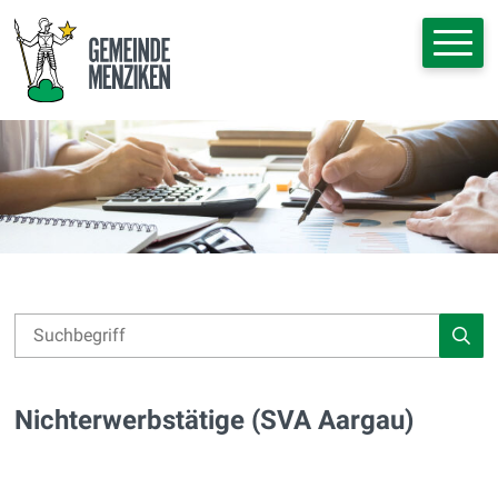
Navigieren in Menziken
Schnellnavigation
Hauptna
Suche
Suchbegriff
Such
Nichterwerbstätige (SVA Aargau)