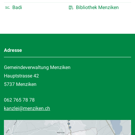
Badi
Bibliothek Menziken
Footer
Adresse
Gemeindeverwaltung Menziken
Hauptstrasse 42
5737 Menziken
062 765 78 78
kanzlei
@menziken.ch
Standort