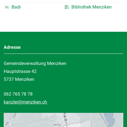
Badi
Bibliothek Menziken
Footer
Adresse
Gemeindeverwaltung Menziken
Hauptstrasse 42
5737 Menziken
062 765 78 78
kanzlei
@menziken.ch
Standort