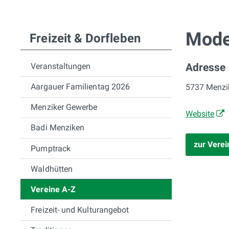
Subnavigation
Mode
Freizeit & Dorfleben
Veranstaltungen
Adresse
Aargauer Familientag 2026
5737 Menzi
Menziker Gewerbe
Website
Badi Menziken
zur Verei
Pumptrack
Waldhütten
Vereine A-Z
Freizeit- und Kulturangebot