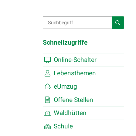
Suche
Suchbegriff
Suche st
Schnellzugriffe
Online-Schalter
Lebensthemen
eUmzug
Offene Stellen
Waldhütten
Schule