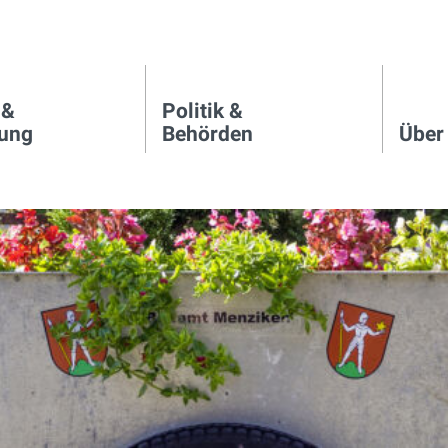
 &
Politik &
igation
tung
Behörden
Über