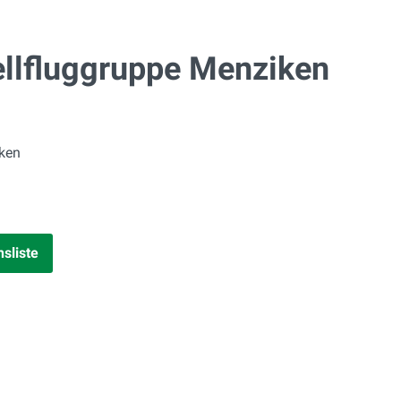
llfluggruppe Menziken
ken
nsliste