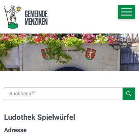
Navigieren in Menziken
Schnellnavigation
Hauptna
Suche
Suchbegriff
Such
Ludothek Spielwürfel
Adresse