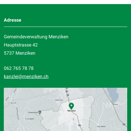
Footer
Adresse
Gemeindeverwaltung Menziken
Hauptstrasse 42
5737 Menziken
062 765 78 78
kanzlei
@menziken.ch
Standort