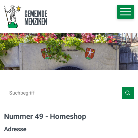
Navigieren in Menziken
Schnellnavigation
Hauptna
Suche
Suchbegriff
Such
Nummer 49 - Homeshop
Adresse