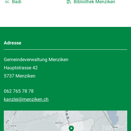
Badi
Bibliothek Menziken
Footer
Adresse
Gemeindeverwaltung Menziken
Hauptstrasse 42
5737 Menziken
062 765 78 78
kanzlei
@menziken.ch
Standort