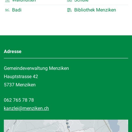
Badi
Bibliothek Menziken
Footer
Adresse
Gemeindeverwaltung Menziken
Hauptstrasse 42
5737 Menziken
062 765 78 78
kanzlei
@menziken.ch
Standort