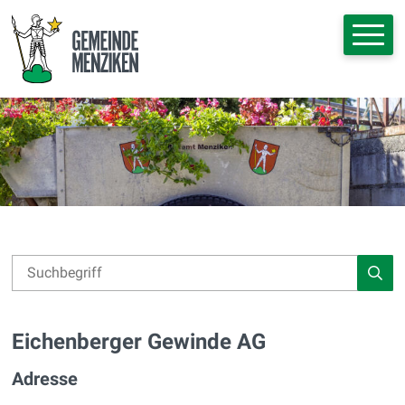
Navigieren in Menziken
Schnellnavigation
Hauptna
Suche
Suchbegriff
Such
Eichenberger Gewinde AG
Adresse