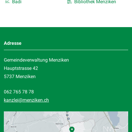
Badi
Bibliothek Menziken
Footer
Adresse
Gemeindeverwaltung Menziken
Hauptstrasse 42
5737 Menziken
062 765 78 78
kanzlei
@menziken.ch
Standort