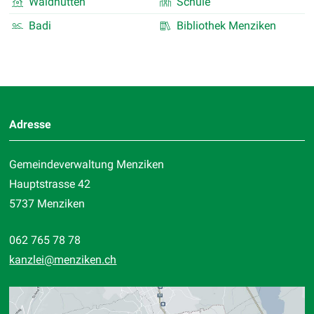
Waldhütten
Schule
Badi
Bibliothek Menziken
Footer
Adresse
Gemeindeverwaltung Menziken
Hauptstrasse 42
5737 Menziken
062 765 78 78
kanzlei
@menziken.ch
Standort