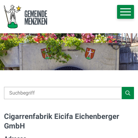
Navigieren in Menziken
Schnellnavigation
Hauptna
Suche
Suchbegriff
Such
Cigarrenfabrik Eicifa Eichenberger
GmbH