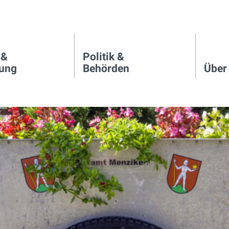
 &
Politik &
igation
tung
Behörden
Über