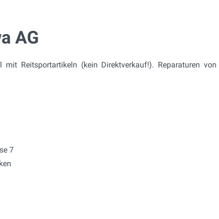
wa AG
 mit Reitsportartikeln (kein Direktverkauf!). Reparaturen vo
se 7
ken