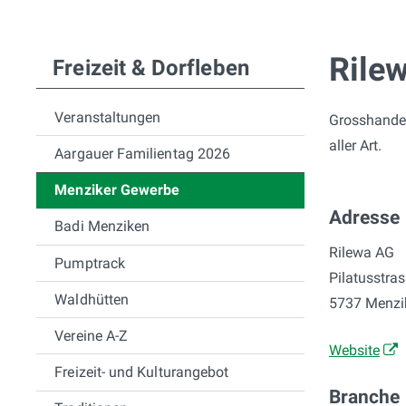
Subnavigation
Rile
Freizeit & Dorfleben
Veranstaltungen
Grosshandel
aller Art.
Aargauer Familientag 2026
Menziker Gewerbe
Adresse
Badi Menziken
Rilewa AG
Pumptrack
Pilatusstras
Waldhütten
5737 Menzi
Vereine A-Z
Website
Freizeit- und Kulturangebot
Branche