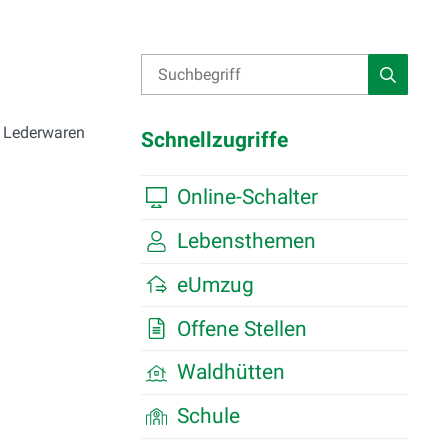
Suche
Suchbegriff
Suche st
n Lederwaren
Schnellzugriffe
Online-Schalter
Lebensthemen
eUmzug
Offene Stellen
Waldhütten
Schule