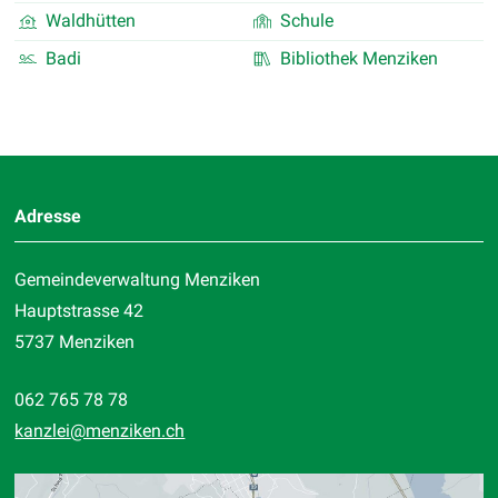
Waldhütten
Schule
Badi
Bibliothek Menziken
Footer
Adresse
Gemeindeverwaltung Menziken
Hauptstrasse 42
5737 Menziken
062 765 78 78
kanzlei
@menziken.ch